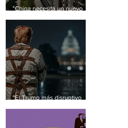
"China necesita un nuevo
modelo de crecimiento", por
Eswar Prasad
"El Trump más disruptivo
quedó atrás", por Ian
Bremmer