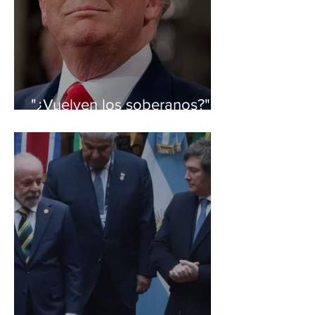
"¿Vuelven los soberanos?",
por Jorge Argüello