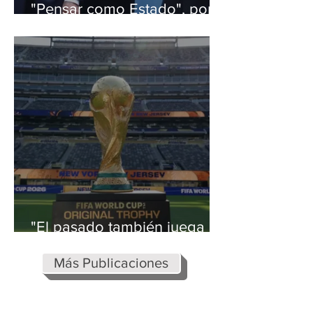
"Pensar como Estado", por
Jorge Argüello
"El pasado también juega en
los mundiales", por Jorge
Argüello
Más Publicaciones