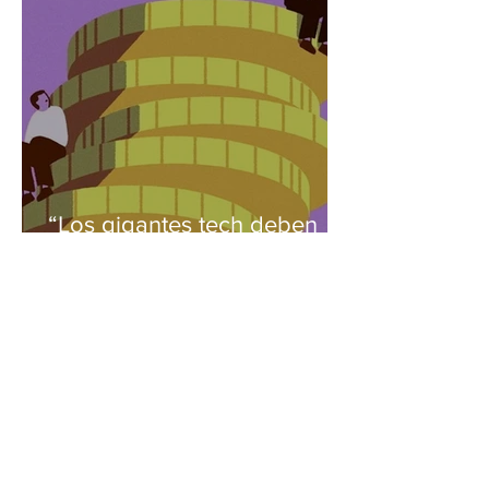
“Los gigantes tech deben
compartir ganancias”, por
Gene Sperling
Más
MULTIMEDIA