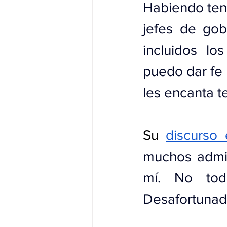
Habiendo teni
jefes de gob
incluidos lo
puedo dar fe 
les encanta t
Su 
discurso
muchos admir
mí. No tod
Desafortunada