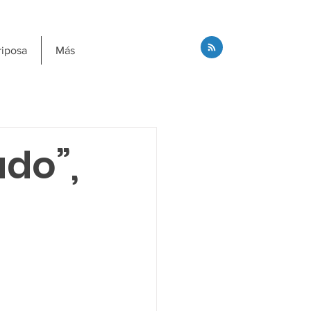
riposa
Más
do”,