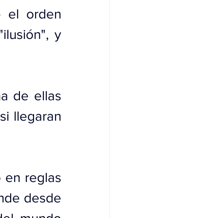
 el orden 
lusión", y 
 de ellas 
i llegaran 
 en reglas 
ende desde 