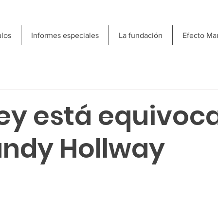
ulos
Informes especiales
La fundación
Efecto Ma
ey está equivoca
andy Hollway