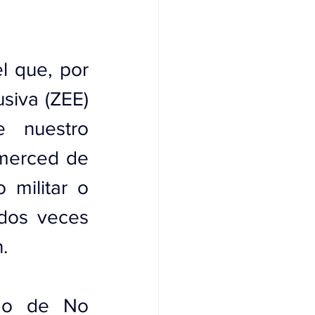
 que, por 
iva (ZEE) 
 nuestro 
merced de 
militar o 
dos veces 
.
do de No 