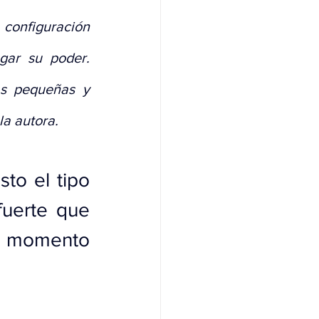
configuración 
ar su poder. 
as pequeñas y 
a autora.
to el tipo 
fuerte que 
 momento 