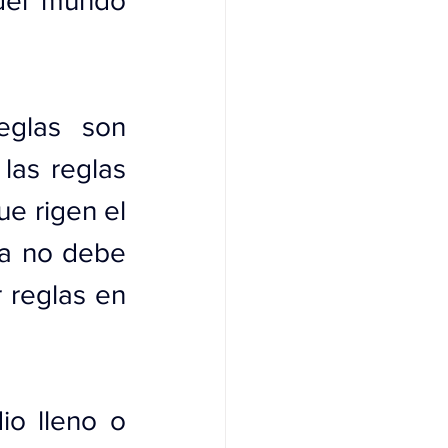
del mundo 
glas son 
las reglas 
e rigen el 
ta no debe 
 reglas en 
o lleno o 