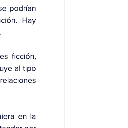
se podrían 
ción. Hay 
.
 ficción, 
ye al tipo 
laciones 
era en la 