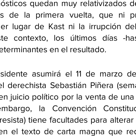
nósticos quedan muy relativizados d
os de la primera vuelta, que ni pr
 lugar de Kast ni la irrupción del 
ste contexto, los últimos días -has
terminantes en el resultado. 
sidente asumirá el 11 de marzo d
l derechista Sebastián Piñera (sema
en juicio político por la venta de una
embargo, la Convención Constituc
esista) tiene facultades para alterar 
 en el texto de carta magna que red