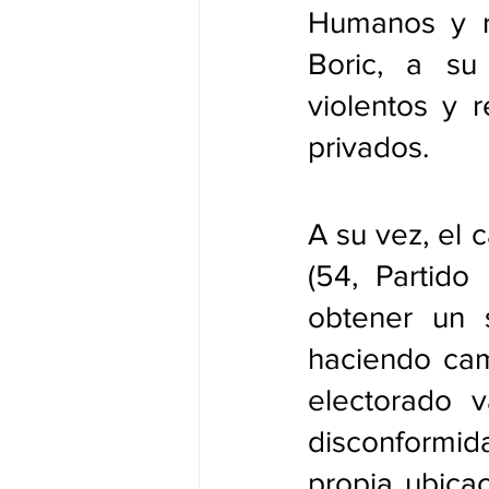
Humanos y re
Boric, a su
violentos y 
privados.
A su vez, el 
(54, Partido
obtener un s
haciendo cam
electorado 
disconformida
propia ubica