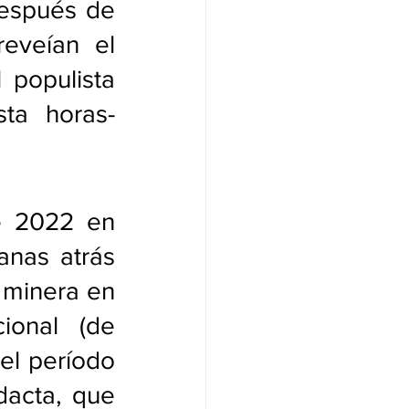
espués de 
eveían el 
populista 
ta horas- 
e 2022 en 
nas atrás 
 minera en 
ional (de 
el período 
acta, que 