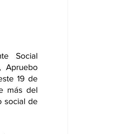
te Social 
, Apruebo 
este 19 de 
e más del 
 social de 