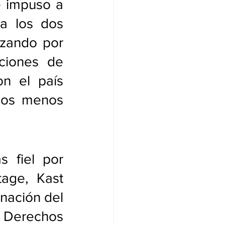
e impuso a 
a los dos 
zando por 
ciones de 
n el país 
nos menos 
 fiel por 
age, Kast 
nación del 
e Derechos 