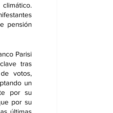
limático. 
festantes 
e pensión 
nco Parisi 
lave tras 
de votos, 
ptando un 
e por su 
ue por su 
s últimas 