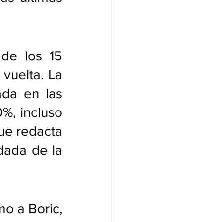
 de los 15 
uelta. La 
da en las 
%, incluso 
ue redacta 
ada de la 
o a Boric, 