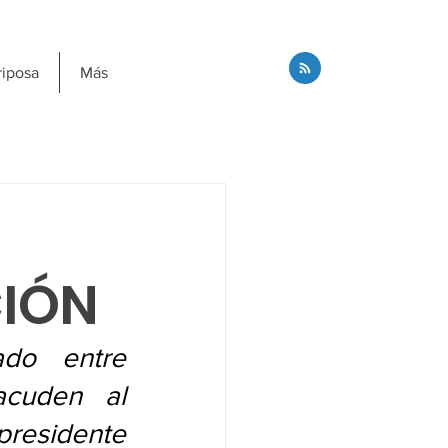
riposa
Más
CIÓN
do entre 
acuden al 
residente 