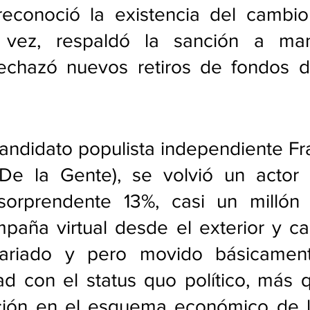
conoció la existencia del cambio c
 vez, respaldó la sanción a mani
rechazó nuevos retiros de fondos d
candidato populista independiente Fra
 De la Gente), se volvió un actor c
orprendente 13%, casi un millón 
paña virtual desde el exterior y ca
variado y pero movido básicament
d con el status quo político, más q
ción en el esquema económico de la