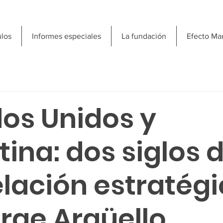
ulos
Informes especiales
La fundación
Efecto Ma
dos Unidos y
ina: dos siglos 
lación estratégi
orge Argüello