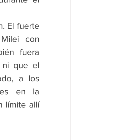
 El fuerte 
Milei con 
ién fuera 
ni que el 
do, a los 
es en la 
ímite allí 