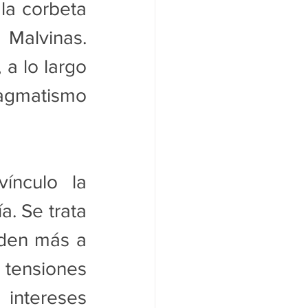
a corbeta 
Malvinas. 
a lo largo 
ragmatismo 
ínculo la 
 Se trata 
den más a 
tensiones 
ntereses 