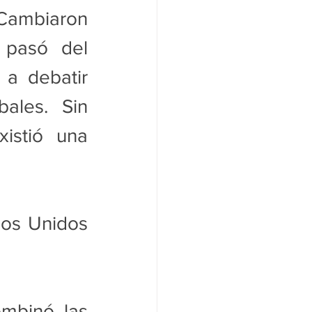
ambiaron 
 pasó del 
a debatir 
ales. Sin 
stió una 
dos Unidos 
mbinó las 