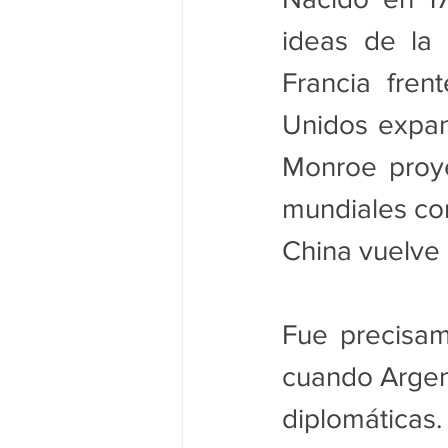
ideas de la I
Francia fren
Unidos expand
Monroe proyec
mundiales con
China vuelve a
Fue precisam
cuando Argent
diplomática