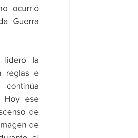
o ocurrió 
da Guerra 
lideró la 
 reglas e 
 continúa 
. Hoy ese 
scenso de 
 imagen de 
urante el 