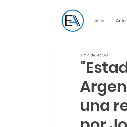
Inicio
Artíc
3 min de lectura
"Esta
Argent
una re
por J