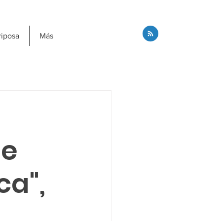
riposa
Más
de
ca",