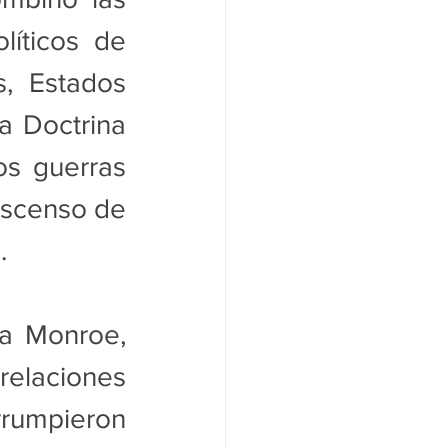
íticos de 
, Estados 
a Doctrina 
s guerras 
ascenso de 
.
a Monroe, 
relaciones 
umpieron 