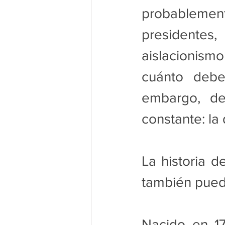
probableme
presidentes,
aislacionismo
cuánto debe 
embargo, de
constante: la
La historia d
también pued
Nacido en 17