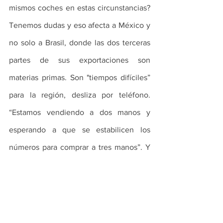
mismos coches en estas circunstancias? 
Tenemos dudas y eso afecta a México y 
no solo a Brasil, donde las dos terceras 
partes de sus exportaciones son 
materias primas. Son "tiempos difíciles” 
para la región, desliza por teléfono. 
“Estamos vendiendo a dos manos y 
esperando a que se estabilicen los 
números para comprar a tres manos”. Y 
cuando los inversores aprietan el botón 
de pánico, la historia dice claramente 
que ficha latinoamericana del dominó 
global suele ser una de las primeras en 