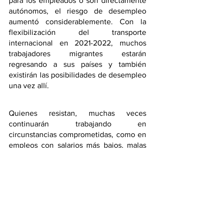
para los empleados o son directamente 
autónomos, el riesgo de desempleo 
aumentó considerablemente. Con la 
flexibilización del transporte 
internacional en 2021-2022, muchos 
trabajadores migrantes estarán 
regresando a sus países y también 
existirán las posibilidades de desempleo 
una vez allí. 
Quienes resistan, muchas veces 
continuarán trabajando en 
circunstancias comprometidas, como en 
empleos con salarios más bajos, malas 
condiciones laborales y, en la crisis 
actual, más expuestos al contagio. 
Según estudios preliminares del 
Programa de Naciones Unidas para el 
Desarrollo (PNUD), en diásporas como la 
india 4 de cada 10 expatriadas mujeres 