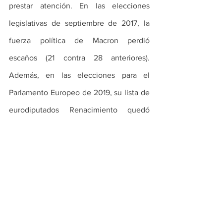
prestar atención. En las elecciones 
legislativas de septiembre de 2017, la 
fuerza política de Macron perdió 
escaños (21 contra 28 anteriores). 
Además, en las elecciones para el 
Parlamento Europeo de 2019, su lista de 
eurodiputados Renacimiento quedó 
segunda  detrás de la de extrema 
derecha de Agrupación Nacional (si bien 
la concurrencia a las urnas fue baja, 
50%, aumentó casi 8 puntos con 
respecto a la edición anterior).