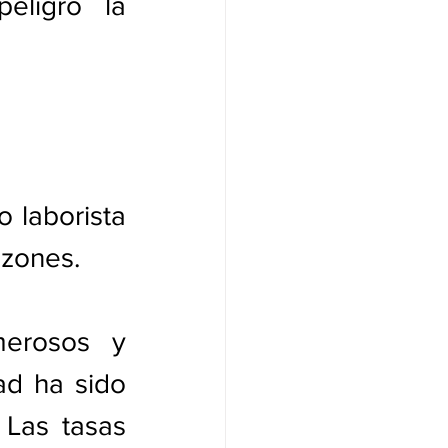
eligro la 
 laborista 
azones.
erosos y 
ad ha sido 
Las tasas 