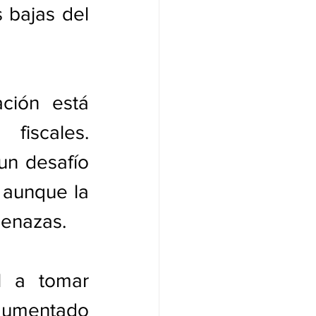
 bajas del 
ión está 
fiscales. 
n desafío 
aunque la 
menazas.
l a tomar 
rgumentado 