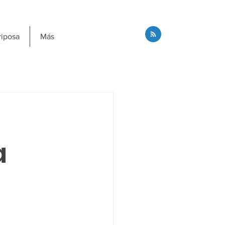
riposa
Más
a