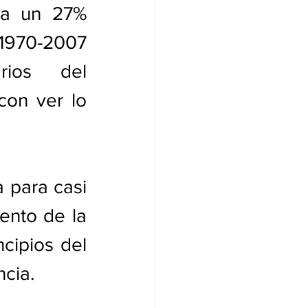
ra un 27% 
1970-2007 
rios del 
on ver lo 
 para casi 
ento de la 
cipios del 
ncia.