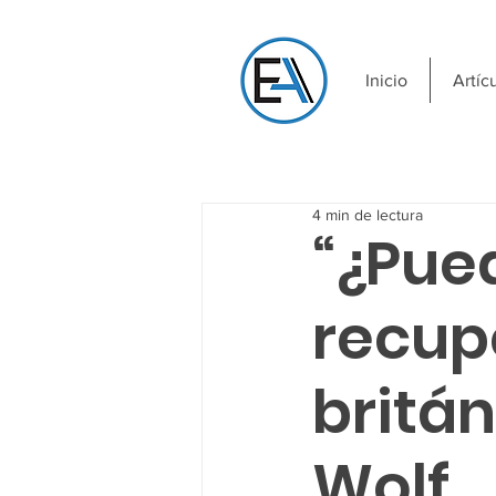
Inicio
Artíc
4 min de lectura
“¿Pue
recup
britán
Wolf