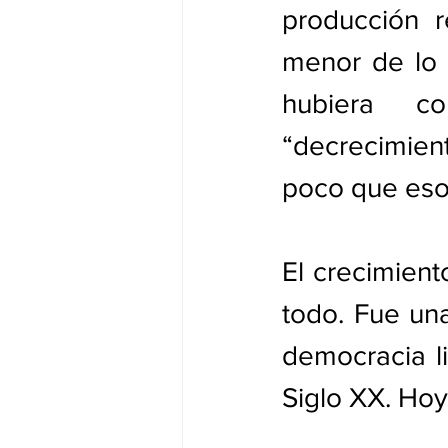
producción r
menor de lo 
hubiera co
“decrecimient
poco que eso 
El crecimient
todo. Fue una
democracia li
Siglo XX. Hoy