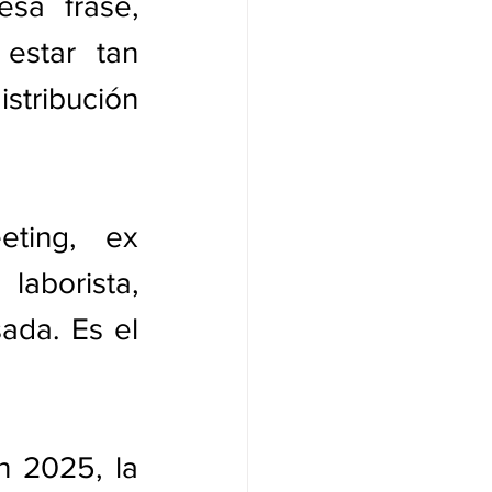
sa frase, 
star tan 
stribución 
ting, ex 
aborista, 
da. Es el 
 2025, la 