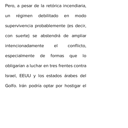
Pero, a pesar de la retórica incendiaria, 
un régimen debilitado en modo 
supervivencia probablemente (es decir, 
con suerte) se abstendrá de ampliar 
intencionadamente el conflicto, 
especialmente de formas que lo 
obligarían a luchar en tres frentes contra 
Israel, EEUU y los estados árabes del 
Golfo. Irán podría optar por hostigar el 
transporte de petróleo y las 
instalaciones locales de exportación, 
posiblemente apoyándose en sus 
proxies, sin llegar a medidas que 