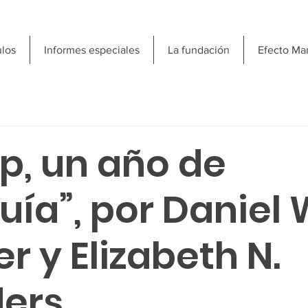
ulos
Informes especiales
La fundación
Efecto Ma
p, un año de
ía”, por Daniel 
r y Elizabeth N.
ers