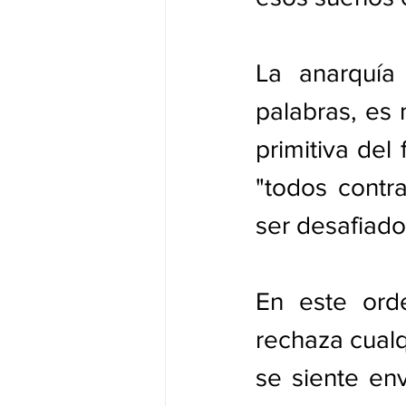
La anarquía
palabras, es 
primitiva del
"todos contr
ser desafiado 
En este ord
rechaza cualq
se siente en