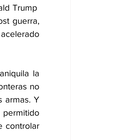
ld Trump  
st guerra, 
acelerado 
niquila la 
nteras no 
 armas. Y 
 permitido 
 controlar 