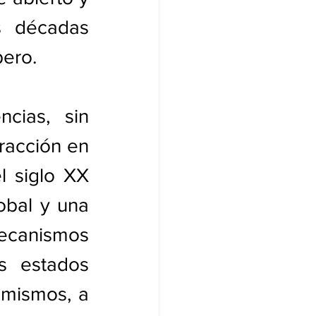
s décadas 
pero.
ias, sin 
racción en 
 siglo XX 
bal y una 
ecanismos 
s estados 
mismos, a 