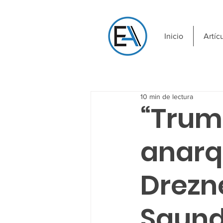
Inicio
Artíc
10 min de lectura
“Trum
anarqu
Drezne
Saund