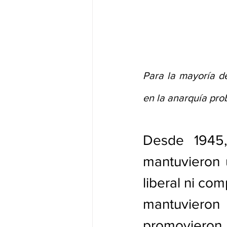
Para la mayoría d
en la anarquía pro
Desde 1945,
mantuvieron 
liberal ni co
mantuviero
promovieron 