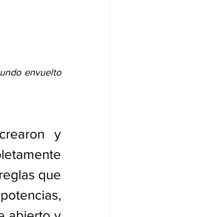
undo envuelto 
rearon y 
letamente 
reglas que 
tencias, 
abierto y 