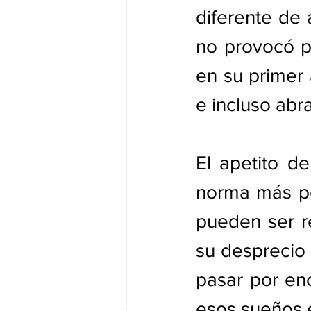
diferente de 
no provocó po
en su primer 
e incluso abr
El apetito de
norma más pod
pueden ser re
su desprecio 
pasar por enc
esos sueños e