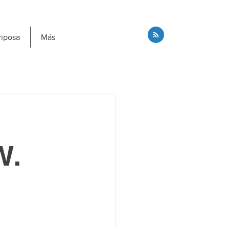
riposa
Más
W.