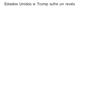
Estados Unidos si Trump sufre un revés 
en las elecciones legislativas de medio 
término de noviembre, Washington 
continúa consolidando un mapa político 
a medida de su “patio trasero”, como 
pocas veces logró hacerlo desde los 
tiempos de las dictaduras de la Guerra 
Fría.
En ese contexto, parece oportuno 
reflexionar desde nuestros países acerca 
de dónde debe comenzar el diseño de 
una política exterior. ¿Debe partir de 