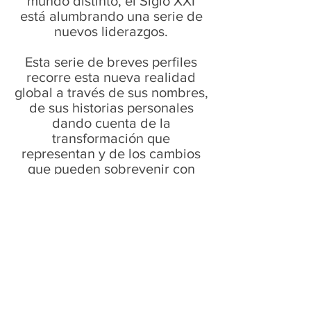
mundo distinto, el Siglo XXI
está alumbrando una serie de
nuevos liderazgos.
Esta serie de breves perfiles
recorre esta nueva realidad
global a través de sus nombres,
de sus historias personales
dando cuenta de la
transformación que
representan y de los cambios
que pueden sobrevenir con
ellos en el siglo que recién
comienza.
Vuelve pronto
Una vez que se publiquen
entradas, las verás aquí.