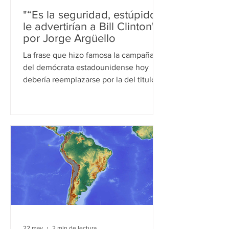
"“Es la seguridad, estúpido”,
le advertirían a Bill Clinton",
por Jorge Argüello
La frase que hizo famosa la campaña
del demócrata estadounidense hoy
debería reemplazarse por la del titulo.
Los procesos electorales recientes, en
América latina, lo confirman. Los
estrategas electorales ya no apelan a la
promesa de prosperidad, sino a una
necesidad más básica y urgente: la
supervivencia. Si hubo una consigna
que marcó una época en las campañas
electorales fue aquella que acuñaron
los asesores de Bill Clinton en 1992: “Es
la economía, estúpido”. La frase bus
22 may
2 min de lectura