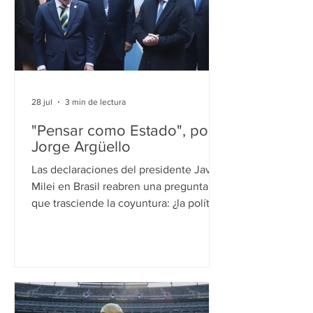
los jefes de Estado en la política
internacional. La frase pasó casi
inadvertida. Durante la última cumbre
de la OTAN, Donald Trump explicó que,
si la reunió
28 jul
3 min de lectura
"Pensar como Estado", por
Jorge Argüello
Las declaraciones del presidente Javier
Milei en Brasil reabren una pregunta
que trasciende la coyuntura: ¿la política
exterior argentina debe expresar la
orientación política del gobierno de
turno o preservar, con una mirada de
largo plazo, los intereses permanentes
de la Nación? La política exterior exige
pensar en los intereses permanentes