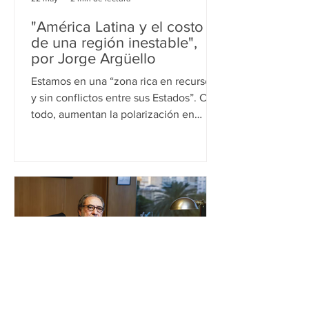
"América Latina y el costo
de una región inestable",
por Jorge Argüello
Estamos en una “zona rica en recursos
y sin conflictos entre sus Estados”. Con
todo, aumentan la polarización en
sociedades cada vez mas descontentas
con sus dirigencias y esto vuelve a
América hispana “más vulnerable a la
hora de reclamar un lugar en la cadena
económica global”. La guerra en Medio
Oriente puso al mundo en alerta, con
un centenar de países tomando
medidas extraordinarias para
protegerse, cuanto antes, de una crisis
energética detrás de la cual asoma el
fantas