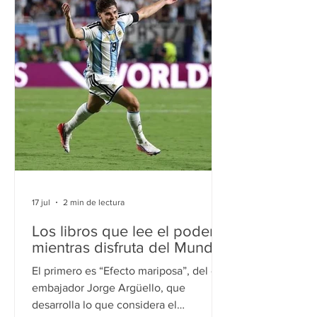
forma en que se piensan frente al resto
del mundo. Hay pocos acontecimientos
capaces de revelar con tanta claridad
cómo una nación se piensa a sí misma
como un Mundial de fútbol. Durante
unas
17 jul
2 min de lectura
Los libros que lee el poder
mientras disfruta del Mundial
El primero es “Efecto mariposa”, del ex
embajador Jorge Argüello, que
desarrolla lo que considera el