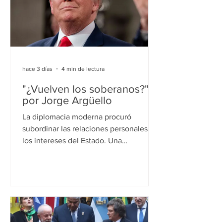
hace 3 días
4 min de lectura
"¿Vuelven los soberanos?",
por Jorge Argüello
La diplomacia moderna procuró
subordinar las relaciones personales a
los intereses del Estado. Una
explicación de Donald Trump invita a
preguntarse si ese equilibrio está
empezando a cambiar. Una declaración
de Donald Trump durante la cumbre de
la OTAN reabrió el debate sobre cuánto
influyen las relaciones personales de