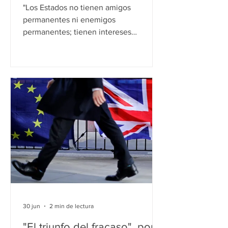
Jorge Argüello
"Los Estados no tienen amigos
permanentes ni enemigos
permanentes; tienen intereses
permanentes". Lord Palmerston.
Cámara de los Comunes. 1848 Pocas
cosas revelan tanto la visión de un país
sobre el mundo como la forma en que
define y sostiene sus intereses
nacionales. Estados Unidos, que este 4
de julio celebra 250 años de
independencia, constituye
probablemente el ejemplo más
acabado. Cambiaron presidentes,
partidos, doctrinas y prioridades; pasó
del aislacionismo al inter
30 jun
2 min de lectura
"El triunfo del fracaso", por