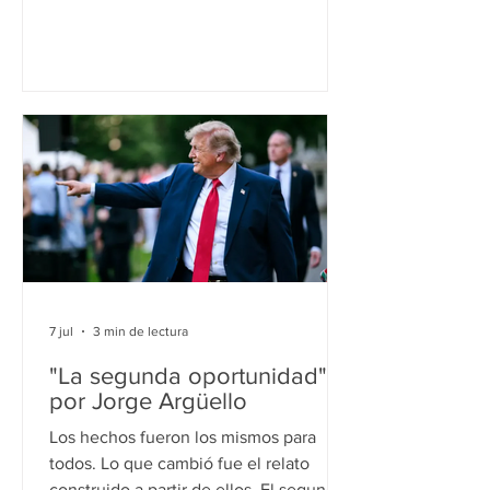
acontecimientos adquieren significado.
Y es allí donde comienza
verdaderamente la política
internacional. "La historia era increíble,
en efecto, pero se impuso a todos,
porque sustancialmente era cierta.
Verdadero era el tono de Emma Zunz,
verdadero el pudor, verdadero el odio.
Verdadero también era el ultraje que
había padecido; sólo eran falsas las
circunstancias, la hora
7 jul
3 min de lectura
"La segunda oportunidad",
por Jorge Argüello
Los hechos fueron los mismos para
todos. Lo que cambió fue el relato
construido a partir de ellos. El segundo