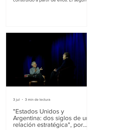
mandato de Trump se construyó sobre
una narrativa de continuar lo
interrumpido. Donald Trump no logró la
reelección y volvió al poder bajo la
promesa de retomar las tareas no
terminadas. Hace una semana, en estas
mismas páginas, sostuve que el fracaso
de una política no siempre desacredita
la idea que la inspiró. A propósito del
Brexit y del ascenso de Nigel Farage, s
3 jul
3 min de lectura
"Estados Unidos y
Argentina: dos siglos de una
relación estratégica", por