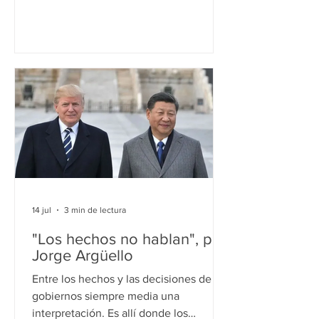
establecimiento caótico de un nuevo
orden global, con un choque de
potencias como China y Estados
Unidos y la perplejidad de Europa. En
ese trabajo, repleto de citas de
analistas de todo espectro, que algunos
de los lectores más conspicuos anotan
para luego citar en conferencias y
reuniones, tiene un especial desarrollo
la idea de “geoeconomia”, como una
nueva versión de la “g
14 jul
3 min de lectura
"Los hechos no hablan", por
Jorge Argüello
Entre los hechos y las decisiones de los
gobiernos siempre media una
interpretación. Es allí donde los