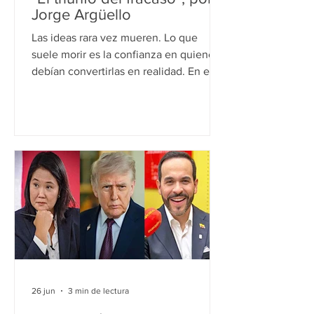
Jorge Argüello
Las ideas rara vez mueren. Lo que
suele morir es la confianza en quienes
debían convertirlas en realidad. En el
Reino Unido comenzó a circular una
nueva palabra: Bregret. La combinación
de Brexit y regret expresa el creciente
desencanto de muchos británicos con
los resultados de la salida de la Unión
Europea. Todo hacía prever que ese
desgaste terminaría erosionando
políticamente a sus principales
impulsores. Las elecciones locales
demostraron exactamente lo contrario.
Nigel
26 jun
3 min de lectura