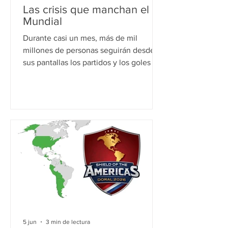
Las crisis que manchan el
Mundial
Durante casi un mes, más de mil
millones de personas seguirán desde
sus pantallas los partidos y los goles del
Mundial de Fútbol 2026. Pero lo harán
sabiendo que ese tiempo representará
apenas un recreo en un mundo
desordenado y atravesado por
conflictos como no se veía desde hace
décadas. Geopolítica y fútbol siempre
han ido de la mano. La Segunda Guerra
Mundial obligó a cancelar los
mundiales de 1942 y 1946. Hoy, los tres
países organizadores de esta edición —
Estados Unidos
5 jun
3 min de lectura