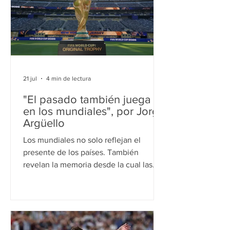
del Estado por encima de las afinidades
ideológicas o de las disputas políticas
de cada gobierno. La política exterior
es, probablement
21 jul
4 min de lectura
"El pasado también juega
en los mundiales", por Jorge
Argüello
Los mundiales no solo reflejan el
presente de los países. También
revelan la memoria desde la cual las
naciones siguen interpretando su lugar
en el mundo. El Mundial vuelve a
mostrar que el fútbol también funciona
como un espacio donde las naciones
proyectan su memoria, su identidad y la