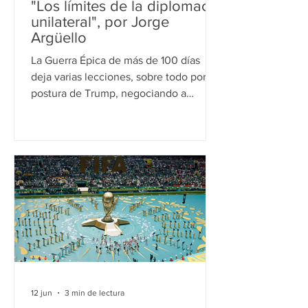
"Los límites de la diplomacia
unilateral", por Jorge
Argüello
La Guerra Épica de más de 100 días
deja varias lecciones, sobre todo por la
postura de Trump, negociando a
espaldas de la ONU, “un sistema
multilateral desprestigiado pero, al
final, necesario” para convalidar la
resolución vinculante. Cómo queda
todo: ¿igual que antes de los
bombardeos? El mundo agradecerá,
hasta un acuerdo final, el memorándum
de entendimiento alcanzado por
Estados Unidos e Irán para poner fin a
una guerra de más de 100 días que
involucró a todo Medio Orien
12 jun
3 min de lectura