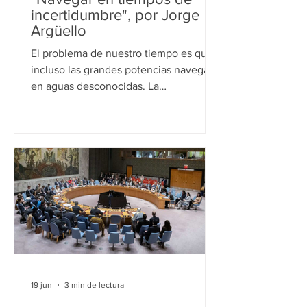
incertidumbre", por Jorge
Argüello
El problema de nuestro tiempo es que
incluso las grandes potencias navegan
en aguas desconocidas. La
incertidumbre no distingue entre
grandes y pequeños. “Navigare
necesse est, vivere non est necesse”.
(Navegar es necesario; vivir no es
necesario). Pocas frases antiguas han
atravesado los siglos con tanta
capacidad para interpelar el presente.
Nacida en la Roma republicana, hace
más de dos mil años, sigue ofreciendo
una reflexión valiosa sobre cómo actuar
cuando las certezas
19 jun
3 min de lectura