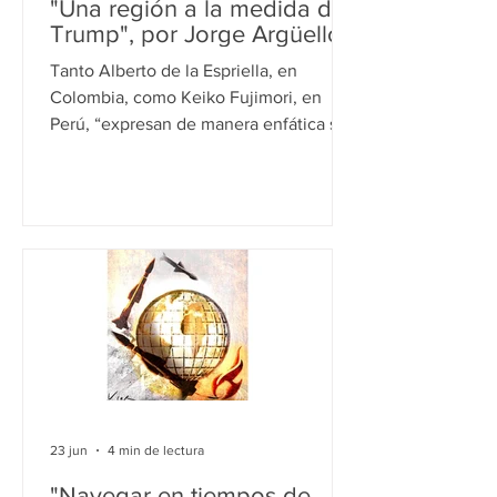
"Una región a la medida de
Trump", por Jorge Argüello
Tanto Alberto de la Espriella, en
Colombia, como Keiko Fujimori, en
Perú, “expresan de manera enfática su
adhesión a la estrategia continental
impulsada por Donald Trump y a su
corolario, una Doctrina Monroe
renovada para contener a China”,
afirma el autor. El mapa continental
cambia de color ideológico. Las urnas
dejaron esta semana novedades de
relevancia de largo plazo en una
América Latina cuyo mapa ideológico
se va tiñendo con los tonos de las
nuevas derechas radicalizad
23 jun
4 min de lectura
"Navegar en tiempos de