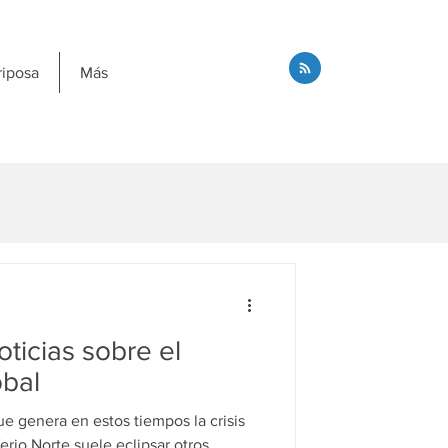
riposa
Más
ticias sobre el
obal
e genera en estos tiempos la crisis
rio Norte suele eclipsar otros