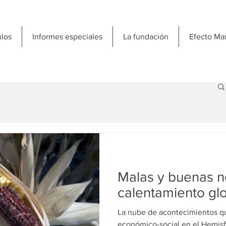
ulos
Informes especiales
La fundación
Efecto Ma
Malas y buenas no
calentamiento gl
La nube de acontecimientos qu
económico-social en el Hemisfe