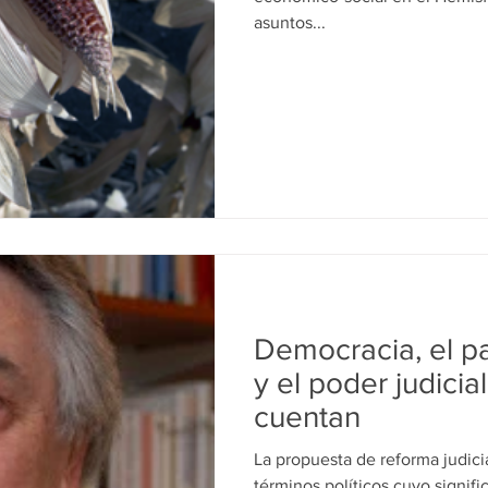
asuntos...
Democracia, el p
y el poder judici
cuentan
La propuesta de reforma judici
términos políticos cuyo signific