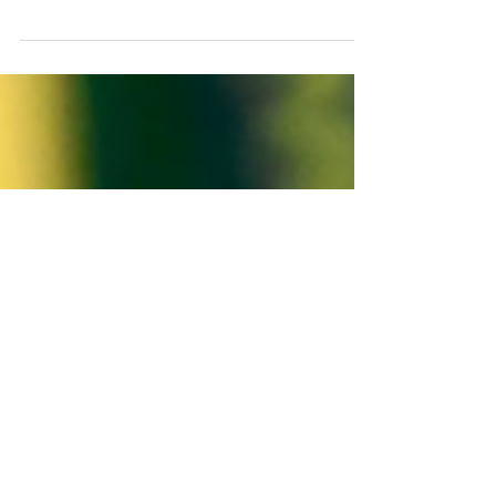
país más poblado del mundo, traducido
recientemente en el singular movimiento
“Cockcroach” (Cucaracha), pone al poder
político de India ante la disyuntiva de
incorporarla al desarrollo económico o
arriesgarse a perder el control que mantiene
por ahora. El movimiento virtual Cockroach
(Cucarachas), nacido del insulto de un juez
supremo y seguido por millones de jóvenes
estudiantes estafados en exámenes de
ingreso a la universidad,