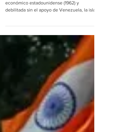
Presionada como nunca antes por el bloqueo
económico estadounidense (1962) y
debilitada sin el apoyo de Venezuela, la isla
sobrevive resignada entre el aguante
cotidiano y la apertura capitalista ensayada
por La Habana mientras negocia otro estatus
de relación con Washington. Tras la caída de
Maduro en Venezuela, último apoyo externo
de Cuba frente al bloqueo de EEUU, y
asfixiada como nunca, la isla inició una
apertura capitalista en pequeña escala
mientras su población resis