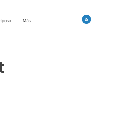
riposa
Más
t