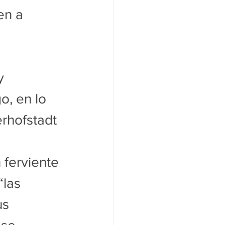
en a 
y 
o, en lo 
rhofstadt 
 ferviente 
las 
s 