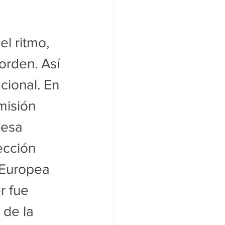
l ritmo, 
orden. Así 
cional. En 
misión 
esa 
ección 
 Europea 
r fue 
de la 