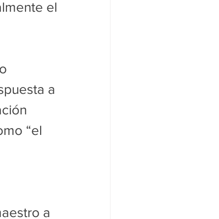
lmente el 
o 
spuesta a 
ación 
omo “el 
aestro a 