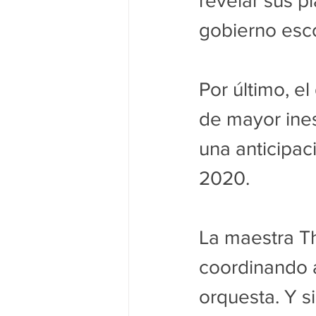
revelar sus pl
gobierno esc
Por último, e
de mayor ines
una anticipac
2020.
La maestra Th
coordinando 
orquesta. Y s