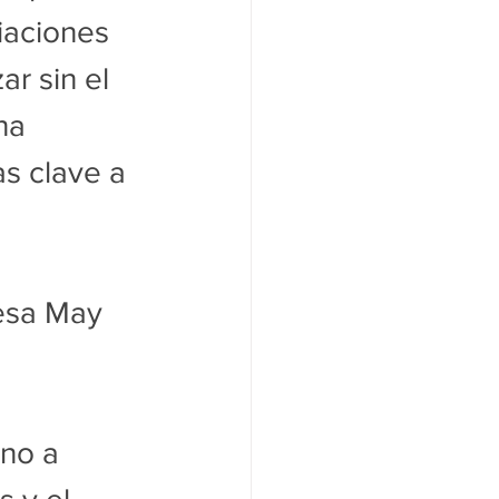
iaciones 
r sin el 
na 
as clave a 
esa May 
no a 