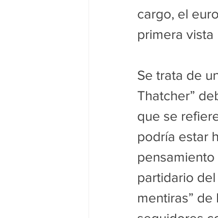
cargo, el eur
primera vista
Se trata de u
Thatcher” deb
que se refier
podría estar 
pensamiento d
partidario de
mentiras” de 