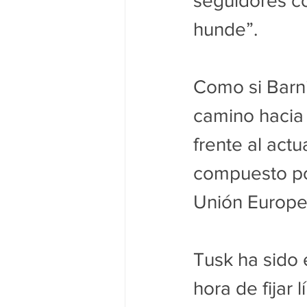
seguidores c
hunde”.
Como si Barni
camino hacia 
frente al act
compuesto por
Unión Europe
Tusk ha sido 
hora de fijar 