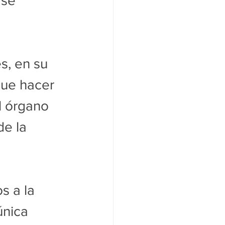
se 
s, en su 
que hacer 
l órgano 
e la 
s a la 
única 