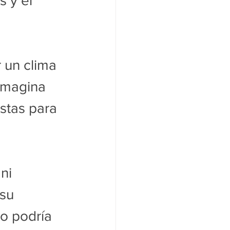
s y el 
 un clima 
imagina 
stas para 
ni 
su 
o podría 