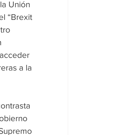
 la Unión 
l “Brexit 
tro 
 
 acceder 
eras a la 
ontrasta 
obierno 
l Supremo 