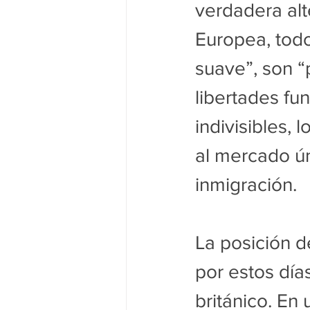
verdadera alte
Europea, todo
suave”, son “p
libertades f
indivisibles,
al mercado ún
inmigración.
La posición d
por estos día
británico. En