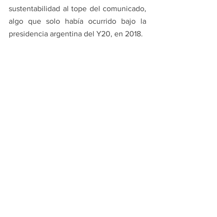
sustentabilidad al tope del comunicado, 
algo que solo había ocurrido bajo la 
presidencia argentina del Y20, en 2018.
Las 120 recomendaciones del 
comunicado final
 constituyen una señal 
de alerta de la juventud global hacia los 
gobiernos de todo el mundo. Las 
delegaciones del Y20 2022 enfatizaron 
la existencia de múltiples crisis 
superpuestas y el agotamiento del 
multilateralismo, escenario que abre 
serios interrogantes para las 
generaciones futuras.
Por supuesto, la pandemia del COVID-19 
tampoco pasó inadvertida. Se dedicó 