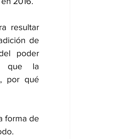
 en 2016.
a resultar 
adición de 
del poder 
a que la 
, por qué 
a forma de 
odo.