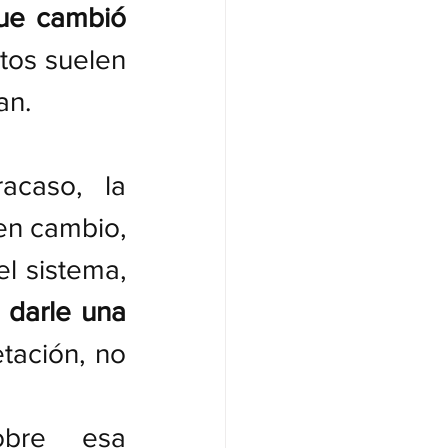
ue cambió 
atos suelen 
an.
caso, la 
en cambio, 
l sistema, 
 
darle una 
tación, no 
bre esa 