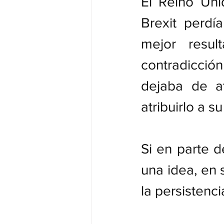
El Reino Uni
Brexit perdí
mejor resul
contradicción
dejaba de at
atribuirlo a s
Si en parte d
una idea, en 
la persistenc