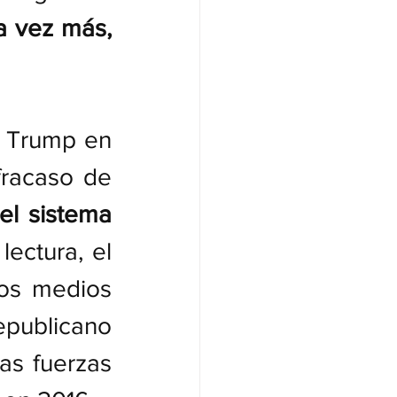
a vez más, 
 Trump en 
racaso de 
el sistema 
lectura, el 
los medios 
publicano 
s fuerzas 