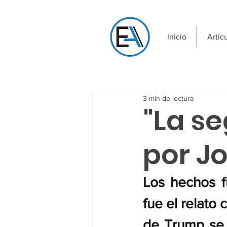
Inicio
Artíc
3 min de lectura
"La s
por J
Los hechos f
fue el relato 
de Trump se c