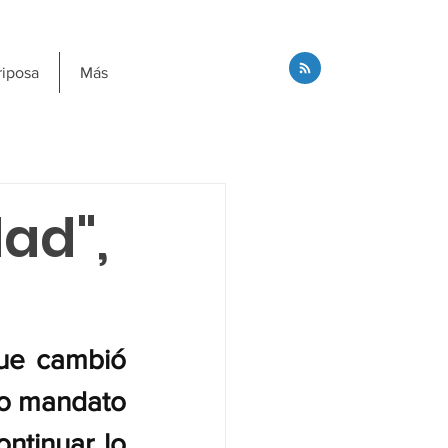
riposa
Más
ad",
ue cambió 
do mandato 
tinuar lo 