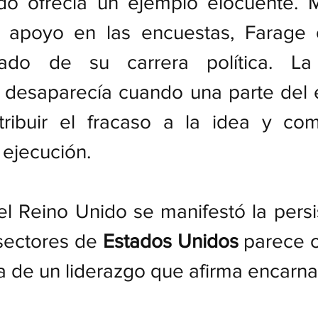
do ofrecía un ejemplo elocuente. Mi
a apoyo en las encuestas, Farage o
tado de su carrera política. La 
 desaparecía cuando una parte del e
ribuir el fracaso a la idea y co
u ejecución.
el Reino Unido se manifestó la persi
sectores de 
Estados Unidos 
parece o
ia de un liderazgo que afirma encarnar