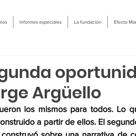
ulos
Informes especiales
La fundación
Efecto Ma
egunda oportunid
orge Argüello
ueron los mismos para todos. Lo q
construido a partir de ellos. El segun
onstruyó sobre una narrativa de con