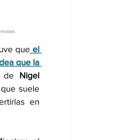
rminadas.
tuve que
 el 
dea que la 
o de 
Nigel 
o que suele 
tirlas en 