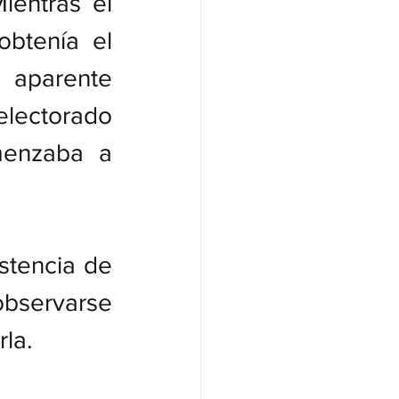
entras el 
btenía el 
aparente 
lectorado 
menzaba a 
stencia de 
bservarse 
la.