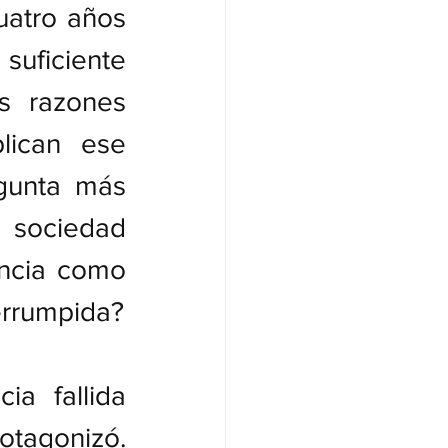
uatro años 
uficiente 
s razones 
lican ese 
gunta más 
 sociedad 
ncia como 
errumpida?
a fallida 
reduce las posibilidades de regreso de quien la protagonizó. 