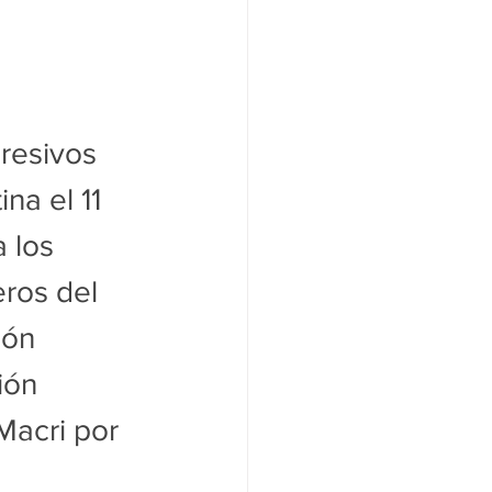
resivos 
na el 11 
 los 
eros del 
ión 
ión 
Macri por 