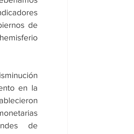
dicadores 
iernos de 
hemisferio 
sminución 
nto en la 
ablecieron 
netarias 
ndes de 