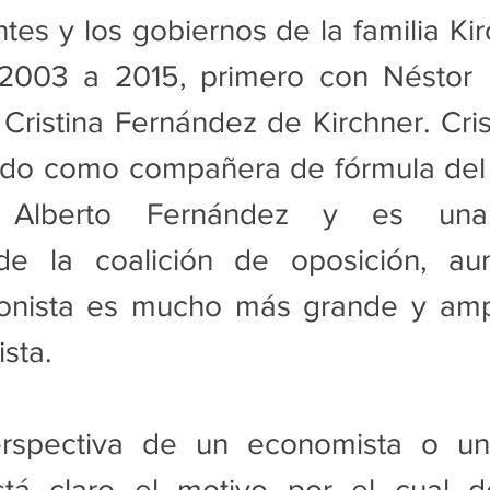
ntes y los gobiernos de la familia Kir
003 a 2015, primero con Néstor K
ristina Fernández de Kirchner. Cris
ado como compañera de fórmula del 
al Alberto Fernández y es una 
de la coalición de oposición, au
ronista es mucho más grande y ampl
sta.
spectiva de un economista o un c
stá claro el motivo por el cual d