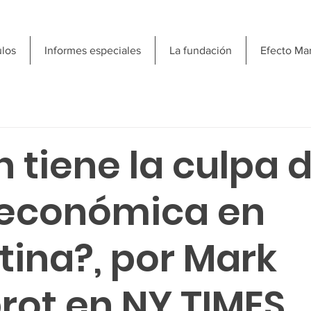
ulos
Informes especiales
La fundación
Efecto Ma
 tiene la culpa d
s económica en
tina?, por Mark
rot en NY TIMES