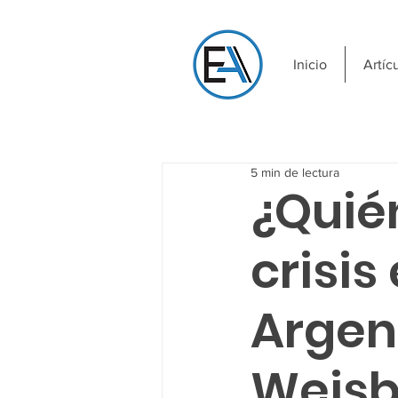
Inicio
Artíc
5 min de lectura
¿Quién
crisi
Argen
Weisb