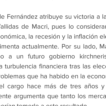
e Fernández atribuye su victoria a las
llidas de Macri, pues lo consideran
conómica, la recesión y la inflación e
imenta actualmente. Por su lado, Ma
 a un futuro gobierno kirchneris
 turbulencia financiera tras las elecc
roblemas que ha habido en la econo
l cargo hace más de tres años y 
dente argumenta que tanto los merc
erían temerle a este resultado.