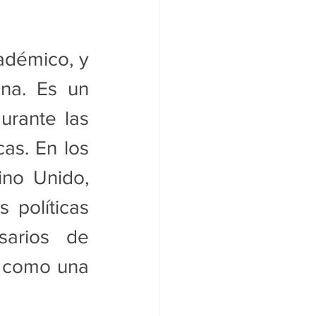
adémico, y 
na. Es un 
urante las 
as. En los 
no Unido, 
 políticas 
arios de 
i como una 