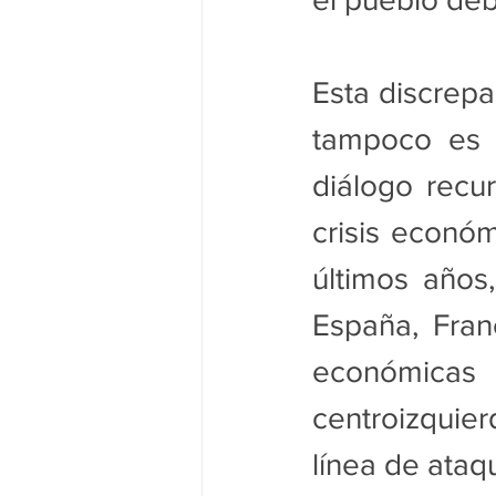
Esta discrepa
tampoco es u
diálogo recur
crisis económ
últimos años,
España, Franc
económicas 
centroizquier
línea de ataq