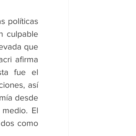
 políticas 
 culpable 
levada que 
cri afirma 
ta fue el 
iones, así 
mía desde 
medio. El 
ados como 