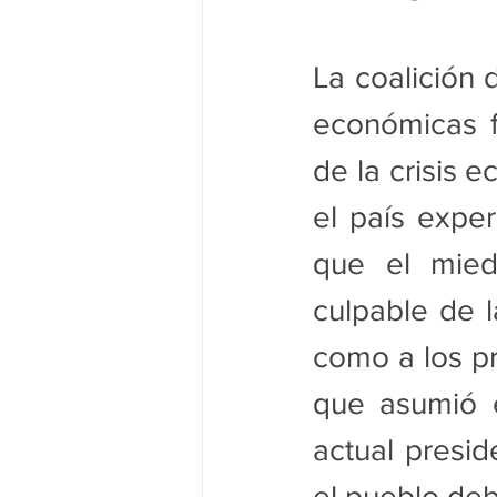
La coalición d
económicas fa
de la crisis e
el país exper
que el miedo
culpable de la
como a los p
que asumió e
actual presi
el pueblo deb