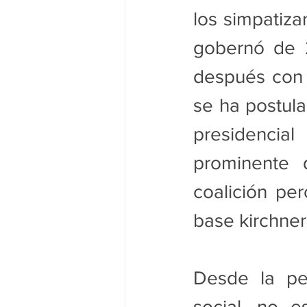
los simpatiza
gobernó de 2
después con C
se ha postul
presidenci
prominente 
coalición pe
base kirchneri
Desde la per
social, no e