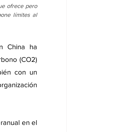
e ofrece pero 
ne límites al 
n China ha 
rbono (CO2) 
ién con un 
rápido crecimiento de la demanda, según la reconocida organización 
anual en el 