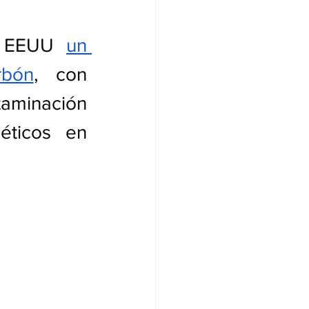
n EEUU 
un 
rbón
, con 
aminación 
éticos en 