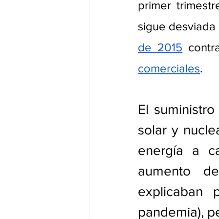
primer trimest
sigue desviada
de 2015
 contr
comerciales
. 
El suministro
solar y nucle
energía a c
aumento de
explicaban p
pandemia), pe