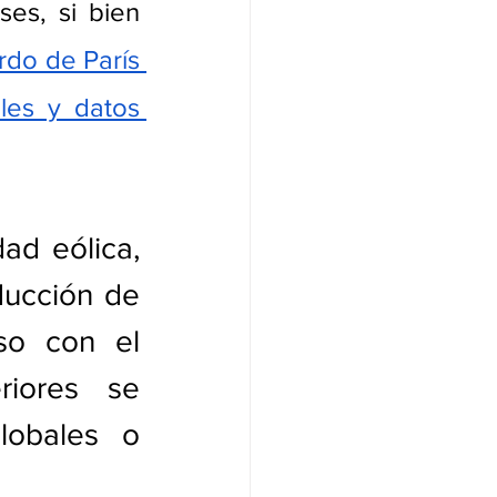
es, si bien 
do de París 
ales y datos 
ad eólica, 
ducción de 
so con el 
iores se 
lobales o 