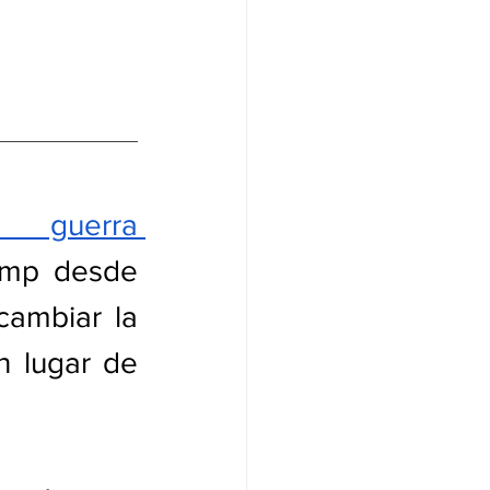
a guerra 
ump desde 
ambiar la 
 lugar de 