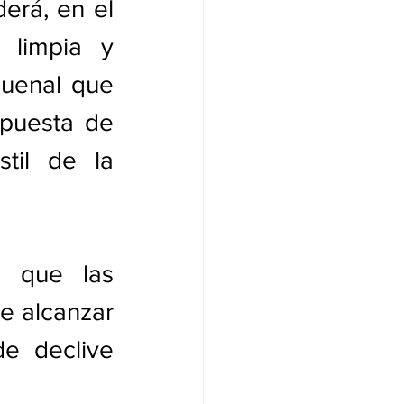
rá, en el 
limpia y 
uenal que 
puesta de 
til de la 
s que las 
 alcanzar 
e declive 