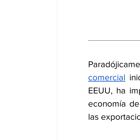
Paradójic
comercial
 in
EEUU, ha imp
economía de 
las exportaci