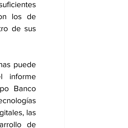
uficientes 
on los de 
tro de sus 
nas puede 
acceder a internet”, resume, contundente, el informe 
po Banco 
ecnologías 
tales, las 
rrollo de 