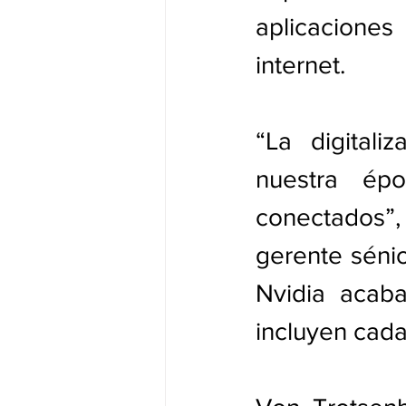
aplicaciones 
internet.  
“La digitali
nuestra ép
conectados”
gerente sénio
Nvidia acab
incluyen cada