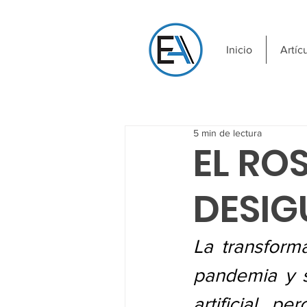
Inicio
Artíc
5 min de lectura
EL RO
DESI
La transform
pandemia y se
artificial, p