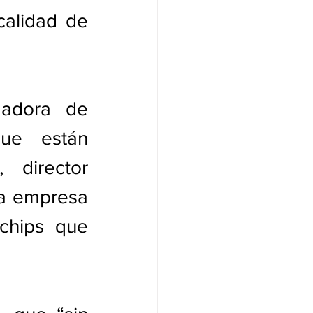
calidad de 
madora de 
ue están 
 director 
a empresa 
chips que 