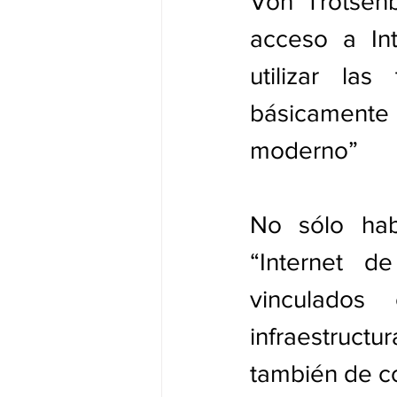
Von Trotsenb
acceso a Int
utilizar las
básicamente
moderno”
No sólo hab
“Internet d
vinculados 
infraestructu
también de co