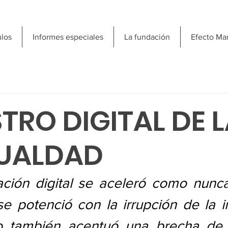
ulos
Informes especiales
La fundación
Efecto Ma
STRO DIGITAL DE 
GUALDAD
ación digital se aceleró como nunca
 potenció con la irrupción de la in
ero también acentuó una brecha de d