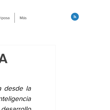
riposa
Más
LA
 desde la 
teligencia 
esarrollo 