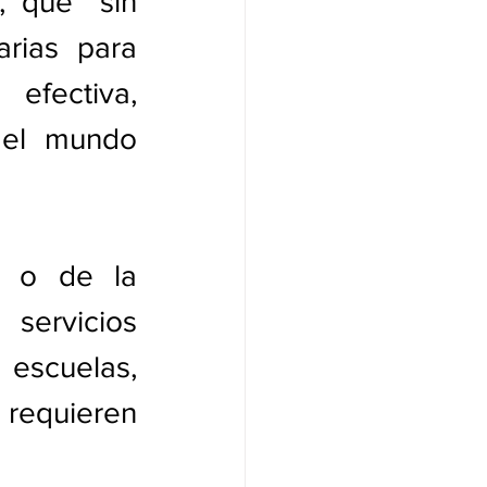
 que “sin 
rias para 
efectiva, 
el mundo 
 o de la 
servicios 
scuelas, 
 requieren 