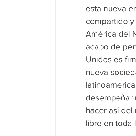
esta nueva er
compartido y 
América del N
acabo de perf
Unidos es fi
nueva socied
latinoameric
desempeñar un
hacer así del
libre en toda l