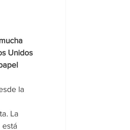
 mucha 
os Unidos 
papel 
sde la 
ta. La 
 está 