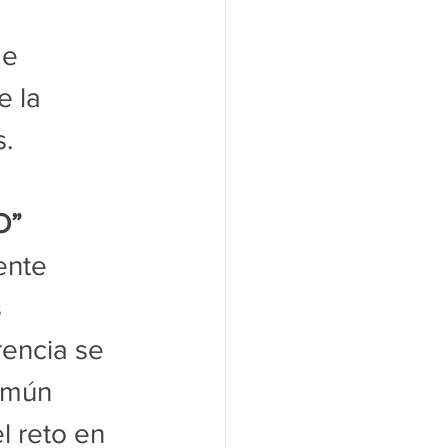
e 
 la 
s.
O”
ente 
 
encia se 
omún 
 reto en 