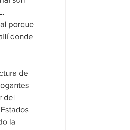
. 
tal porque 
llí donde 
ctura de 
rogantes 
 del 
 Estados 
o la 