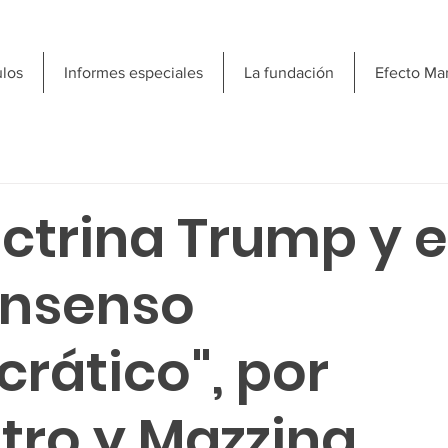
ulos
Informes especiales
La fundación
Efecto Ma
ctrina Trump y el
onsenso
rático", por
tro y Mazzina