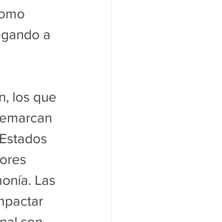
como 
legando a 
, los que 
 remarcan 
 Estados 
ores 
onía. Las 
mpactar 
nal son 