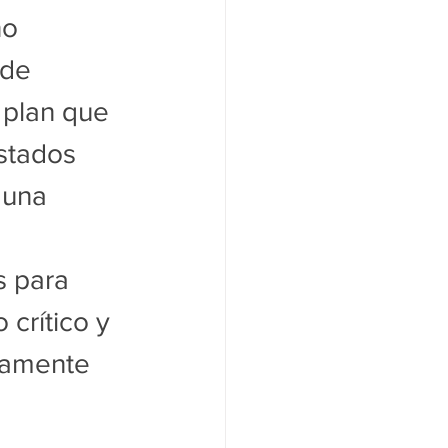
o 
 de 
 plan que 
stados 
 una 
 para 
crítico y 
tamente 