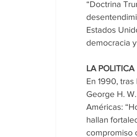
“Doctrina Tru
desentendimie
Estados Unido
democracia y
LA POLITIC
En 1990, tras 
George H. W. 
Américas: “Ho
hallan fortale
compromiso co