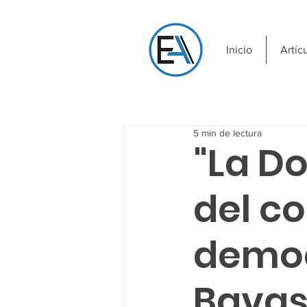
Inicio
Artíc
5 min de lectura
"La Do
del c
democ
Bavas