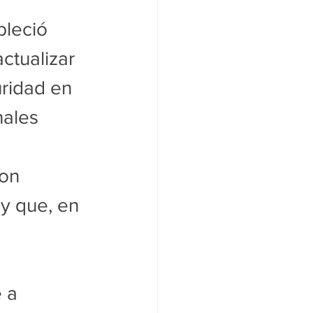
bleció 
actualizar 
uridad en 
nales 
 
ton 
y que, en 
 a 