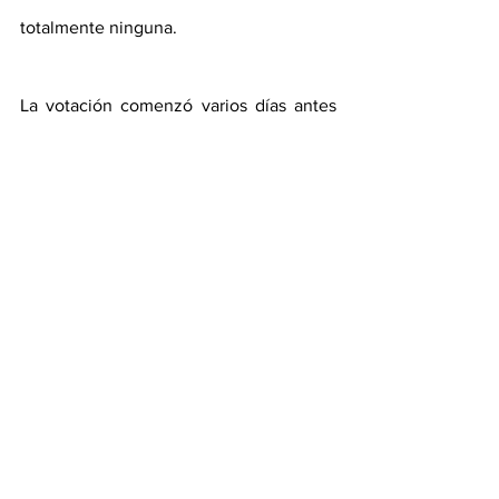
totalmente ninguna.
La votación comenzó varios días antes 
en algunas regiones de Rusia, donde el 
voto a lo largo de varios días debutó en 
el referéndum de 2020 que Putin 
organizó para impulsar una reforma 
constitucional que le permitiera 
presentarse a dos mandatos más, 
aunque será la primera vez que ocurra 
para una presidencial.
La participación en las últimas 