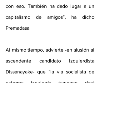
con eso. También ha dado lugar a un 
capitalismo de amigos”, ha dicho 
Premadasa.
Al mismo tiempo, advierte -en alusión al 
ascendente candidato izquierdista 
Dissanayake- que “la vía socialista de 
extrema izquierda tampoco dará 
resultados en beneficio del país y de la 
gente. Así pues, ofreceremos una visión 
intermedia. Adicionalmente, promete 
empoderar a la minoría tamil del país 
(11%)