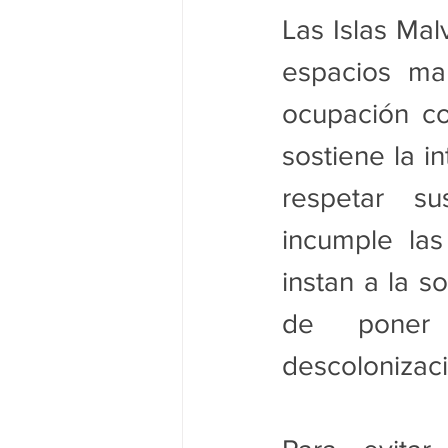
Las Islas Mal
espacios  mar
ocupación co
sostiene la in
respetar su
incumple las
instan a la s
de  poner f
descolonizaci