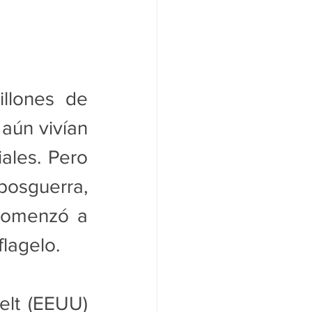
lones de 
aún vivían 
ales. Pero 
posguerra, 
comenzó a 
flagelo.
lt (EEUU) 