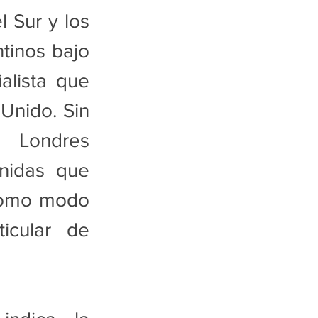
 Sur y los 
tinos bajo 
lista que 
Unido. Sin 
 Londres 
nidas que 
como modo 
cular de 