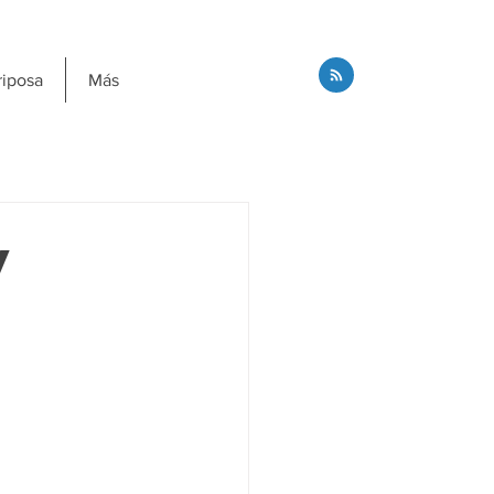
riposa
Más
y