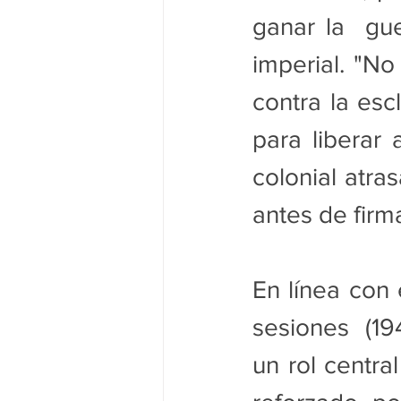
ganar la  gue
imperial. "N
contra la esc
para liberar 
colonial atras
antes de firma
En línea con 
sesiones  (1
un rol centra