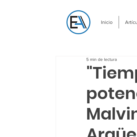
Inicio
Artíc
5 min de lectura
"Tiem
poten
Malvin
Argüe