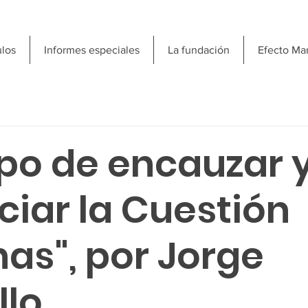
ulos
Informes especiales
La fundación
Efecto Ma
po de encauzar 
ciar la Cuestión
as", por Jorge
llo