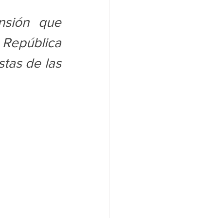
sión que 
República 
tas de las 