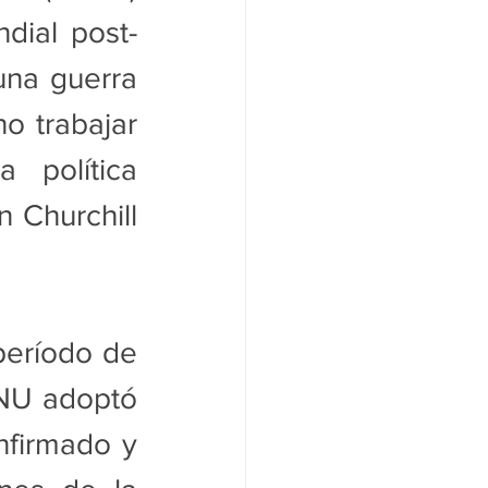
dial post-
na guerra 
o trabajar 
 política 
Churchill  
período de 
NU adoptó 
nfirmado y 