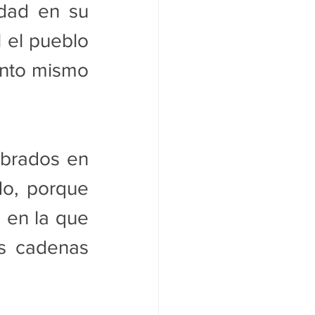
dad en su 
 el pueblo 
nto mismo 
brados en 
do, porque 
 en la que 
s cadenas 