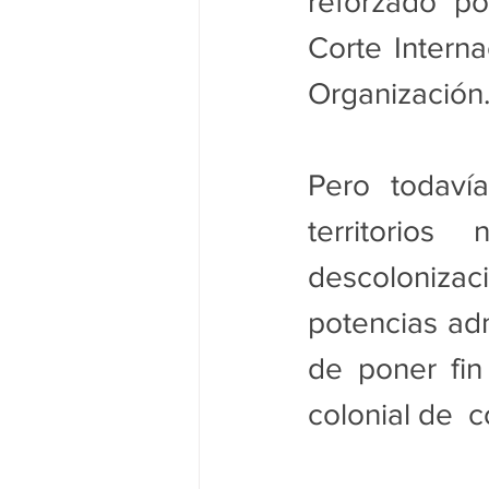
reforzado po
Corte Interna
Organización
Pero todaví
territorio
descoloniza
potencias adm
de poner fin
colonial de  