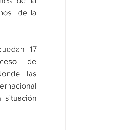
nes de la 
nos  de la 
uedan 17 
ceso de 
onde las 
rnacional  
situación 