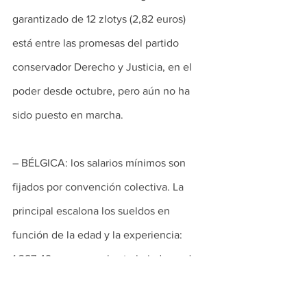
garantizado de 12 zlotys (2,82 euros) 
está entre las promesas del partido 
conservador Derecho y Justicia, en el 
poder desde octubre, pero aún no ha 
sido puesto en marcha.
– BÉLGICA: los salarios mínimos son 
fijados por convención colectiva. La 
principal escalona los sueldos en 
función de la edad y la experiencia: 
1.387,49 euros para los trabajadores de 
21 años, 1.424,31 euros a los 21,5 años 
con 6 meses de antigüedad, 1.440,67 