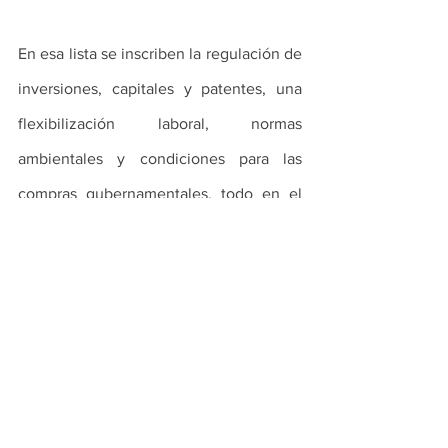
En esa lista se inscriben la regulación de 
inversiones, capitales y patentes, una 
flexibilización laboral, normas 
ambientales y condiciones para las 
compras gubernamentales, todo en el 
contexto de la asimetría de fuerzas y 
posibilidades que persiste entre las 
grandes corporaciones europeas y el 
vulnerable tejido productivo de 
Argentina y el resto de sus socios.
Los 28 países de la UE, con 500 