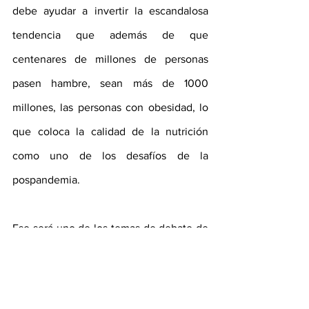
debe ayudar a invertir la escandalosa 
tendencia que además de que 
centenares de millones de personas 
pasen hambre, sean más de 1000 
millones, las personas con obesidad, lo 
que coloca la calidad de la nutrición 
como uno de los desafíos de la 
pospandemia.
Ese será uno de los temas de debate de
la Precumbre
de la
Cumbre sobre los 
Sistemas Alimentarios
, 
que se celebrará 
en Roma entre el 26 y 28 de julio, 