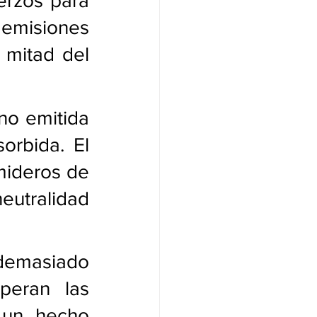
erzos para 
 emisiones 
mitad del 
no emitida 
rbida. El 
mideros de 
utralidad 
demasiado 
eran las 
 un hecho 