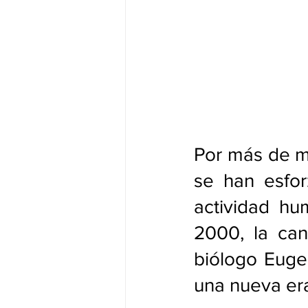
Por más de me
se han esfor
actividad hum
2000, la can
biólogo Eugen
una nueva era