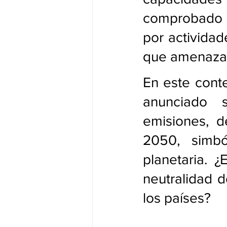
comprobado q
por actividad
que amenazan
En este conte
anunciado 
emisiones, d
2050, simból
planetaria. ¿
neutralidad d
los países?