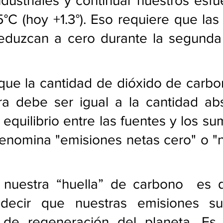
ndustriales y continuar nuestros esfu
,5°C (hoy +1.3°). Eso requiere que las
duzcan a cero durante la segunda 
a que la cantidad de dióxido de carbo
a debe ser igual a la cantidad abso
 equilibrio entre las fuentes y los su
nomina "emisiones netas cero" o "ne
 nuestra “huella” de carbono  es 
decir que nuestras emisiones sup
 de regeneración del planeta. Es