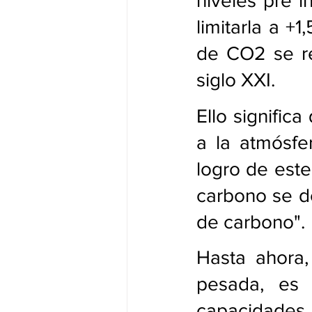
niveles pre i
limitarla a +1
de CO2 se re
siglo XXI.
Ello signific
a la atmósfer
logro de este
carbono se de
de carbono".
Hasta ahora,
pesada, es 
capacidades