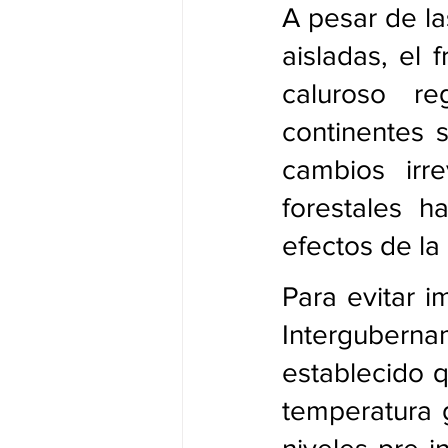
A pesar de la
aisladas, el 
caluroso r
continentes s
cambios irre
forestales h
efectos de la 
Para evitar i
Intergubern
establecido q
temperatura g