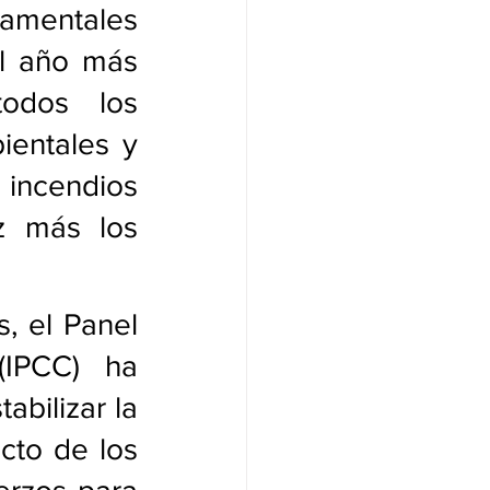
namentales 
l año más 
odos los 
entales y 
incendios 
z más los 
, el Panel 
IPCC) ha 
bilizar la 
to de los 