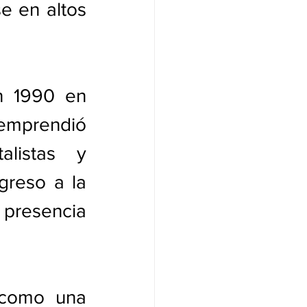
e en altos 
n 1990 en 
 emprendió 
listas y 
reso a la 
resencia 
 como una 