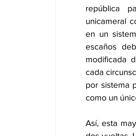
república p
unicameral c
en un sistema
escaños deb
modificada d
cada circunsc
por sistema p
como un único
Así, esta may
dos vueltas. 