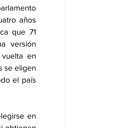
rlamento 
atro años 
ca que 71 
 versión 
vuelta en 
 se eligen 
do el país 
legirse en 
i obtienen 