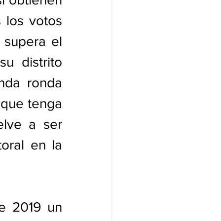
 los votos 
 supera el 
 distrito 
nda ronda 
 que tenga 
lve a ser 
oral en la 
e 2019 un 