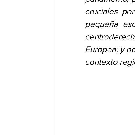
cruciales po
pequeña esca
centroderec
Europea; y por
contexto regi