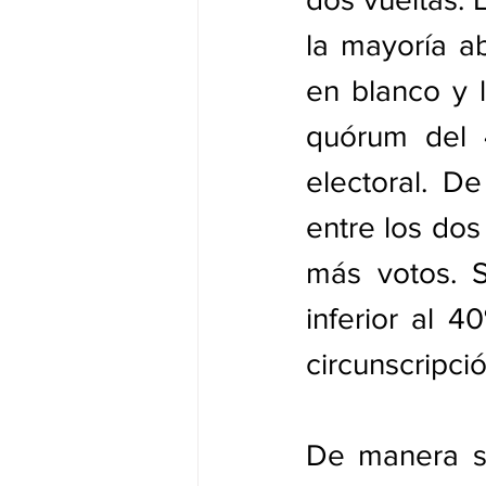
la mayoría ab
en blanco y l
quórum del 4
electoral. D
entre los dos
más votos. S
inferior al 4
circunscripci
De manera si