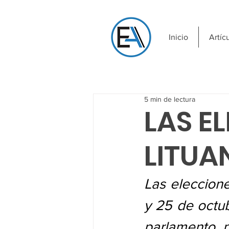
Inicio
Artíc
5 min de lectura
LAS E
LITUA
Las eleccione
y 25 de octub
parlamento, p