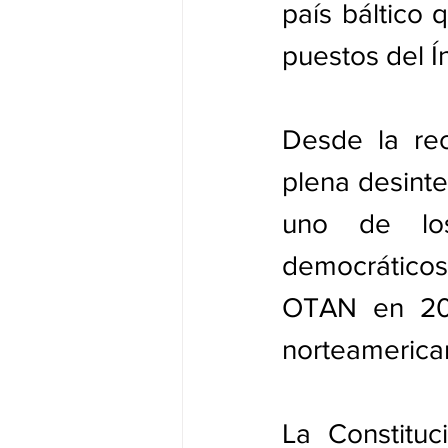
país báltico 
puestos del 
Desde la re
plena desinte
uno de los
democráticos
OTAN en 200
norteamerican
La Constitu