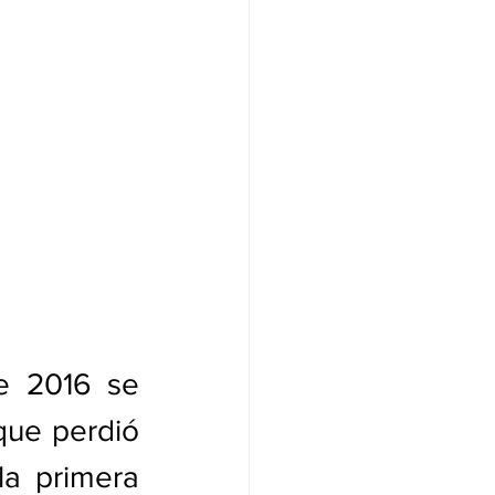
e 2016 se 
que perdió 
a primera 