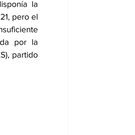
sponía la 
1, pero el 
ficiente 
da por la 
, partido 