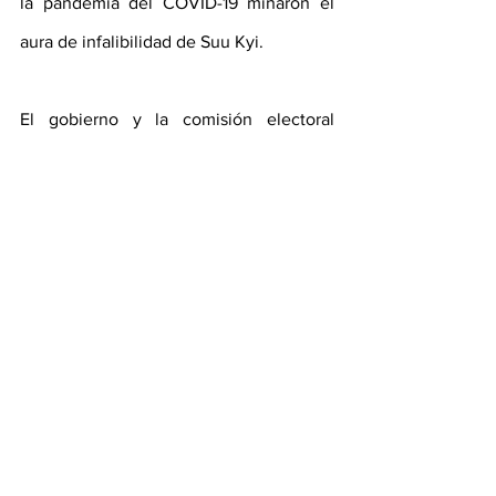
la pandemia del COVID-19 minaron el 
aura de infalibilidad de Suu Kyi.
El gobierno y la comisión electoral 
decidieron seguir adelante con las 
elecciones según lo previsto, a pesar de 
los riesgos para la salud pública y de los 
llamamientos de algunos partidos de la 
oposición para posponer la votación. A 
la par, crecen los cuestionamientos 
hacia la capacidad del gobierno para 
suministrar electricidad, generar empleo 
y reducir la desigualdad.