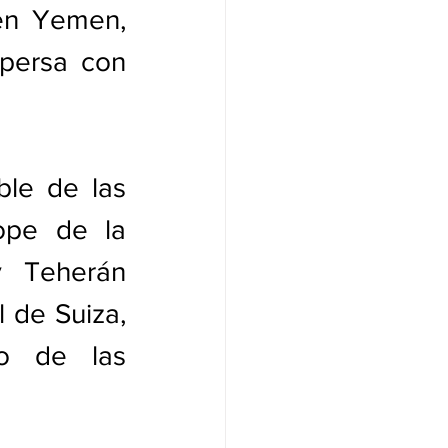
en Yemen, 
persa con 
le de las 
ope de la 
 Teherán 
 de Suiza, 
o de las 