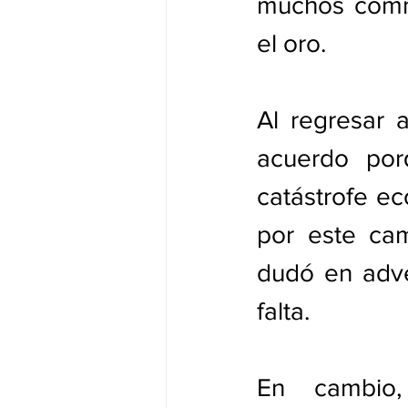
muchos commo
el oro.
Al regresar 
acuerdo porque "lo
catástrofe ec
por este camino, eso ‌podría hab
dudó en adver
falta.
En cambio