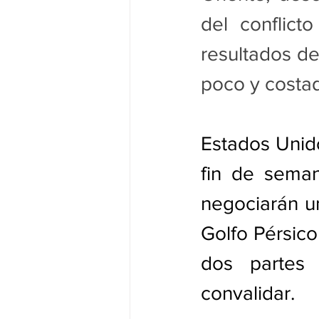
del conflic
resultados de
poco y costad
Estados Unido
fin de sema
negociarán un
Golfo Pérsico
dos partes r
convalidar.