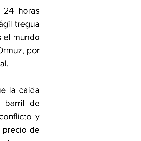
 24 horas 
gil tregua 
s el mundo 
Ormuz, por 
al.
 la caída 
barril de 
onflicto y 
 precio de 