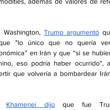
dities, además de valores de ref
a Washington, 
Trump argumentó
 qu
 ​único que no ‌quería ver era una 
onómica” en Irán y que “si se hubie
er ​ocurrido", aunque no 
tir que volvería a bombardear Irán 
, 
Khamenei dijo
 que fue Trum