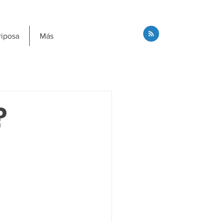
riposa
Más
?