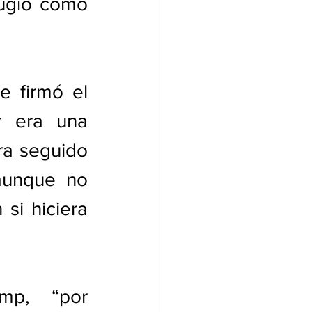
ugio como 
e firmó el 
ra seguido 
si hiciera 
p, “por 