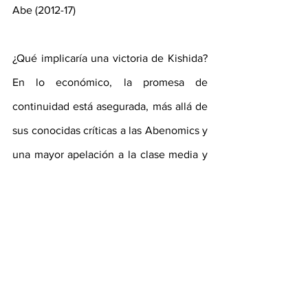
Abe (2012-17)
¿Qué implicaría una victoria de Kishida? 
En lo económico, la promesa de 
continuidad está asegurada, más allá de 
sus conocidas críticas a las Abenomics y 
una mayor apelación a la clase media y 
propuestas redistributivas, inusuales en 
los programas económicos en Japón. 
Kishida sabe que una cruzada 
demasiado apresurada “contra las 
políticas neoliberales” lo eyectaría como 
líder del partido de gobierno.