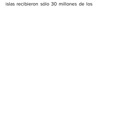
islas recibieron sólo 30 millones de los 
3.000 millones de dólares de ayuda 
estadounidense a países insulares del 
Pacífico).